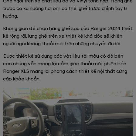
Ghế ngồi trên xe chất liệu da và Vinyl tổng hợp. Hàng ghế
trước có xu hướng hơi ôm cơ thể, ghế trước chỉnh tay 6
hướng.
Không gian để chân hàng ghế sau của Ranger 2024 thiết
kế rộng rãi. lưng ghế trên xe thiết kế khá dốc sẽ khiến
người ngồi không thoải mái trên những chuyến đi dài.
Được thiết kế sử dụng các vật liệu tối màu có độ bền
cao nhưng vẫn mang lại cảm giác thoải mái, phiên bản
Ranger XLS mang lại phong cách thiết kế nội thất cứng
cáp khỏe khoắn.