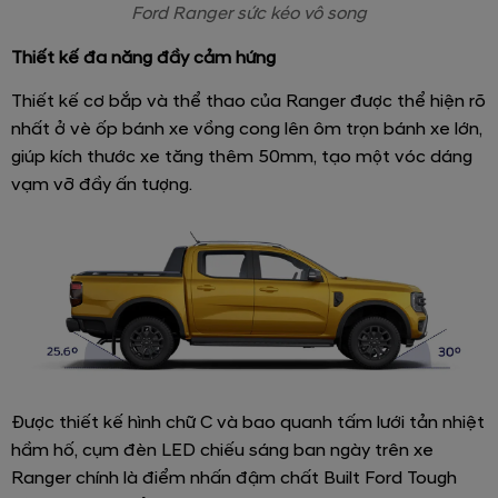
Ford Ranger sức kéo vô song
Thiết kế đa năng đầy cảm hứng
Thiết kế cơ bắp và thể thao của Ranger được thể hiện rõ
nhất ở vè ốp bánh xe vồng cong lên ôm trọn bánh xe lớn,
giúp kích thước xe tăng thêm 50mm, tạo một vóc dáng
vạm vỡ đầy ấn tượng.
Được thiết kế hình chữ C và bao quanh tấm lưới tản nhiệt
hầm hố, cụm đèn LED chiếu sáng ban ngày trên xe
Ranger chính là điểm nhấn đậm chất Built Ford Tough