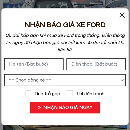
NHẬN BÁO GIÁ XE FORD
Ưu đãi hấp dẫn khi mua xe Ford trong tháng. Điền thông
tin ngay để nhận báo giá chi tiết kèm ưu đãi tốt nhất khi
liên hệ.
Nội thất
Màn hình giải trí trải rộng sử dụng màn hình LCD cảm ứng,
Tính trả góp
Tính lăn bánh
thiết kế kết nối với hệ thống cửa hai bên, tạo một không
gian vô cùng rộng rãi cho khoang lái.
NHẬN BÁO GIÁ NGAY