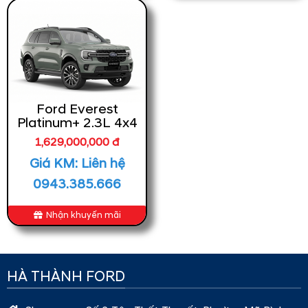
Ford Everest
Platinum+ 2.3L 4x4
(Máy Xăng)
1,629,000,000 đ
Giá KM: Liên hệ
0943.385.666
Nhận khuyến mãi
HÀ THÀNH FORD