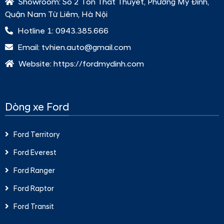
Showroom:
Số 2 Tôn Thất Thuyết, Phường Mỹ Đình,
Quận Nam Từ Liêm, Hà Nội
Hotline 1:
0943.385.666
Email:
tvhien.auto@gmail.com
Website:
https://fordmydinh.com
Dòng xe Ford
Ford Territory
Ford Everest
Ford Ranger
Ford Raptor
Ford Transit