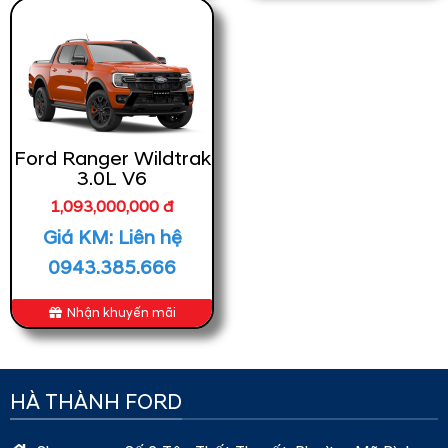
Ford Ranger Wildtrak
3.0L V6
1,093,000,000 đ
Giá KM: Liên hệ
0943.385.666
Nhận khuyến mãi
HÀ THÀNH FORD