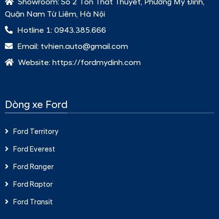
Showroom:
Số 2 Tôn Thất Thuyết, Phường Mỹ Đình,
Quận Nam Từ Liêm, Hà Nội
Hotline 1:
0943.385.666
Email:
tvhien.auto@gmail.com
Website:
https://fordmydinh.com
Dòng xe Ford
Ford Territory
Ford Everest
Ford Ranger
Ford Raptor
Ford Transit