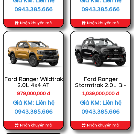
Giá KM: Liên hệ
Giá KM: Liên hệ
0943.385.666
0943.385.666
Nhận khuyến mãi
Nhận khuyến mãi
Ford Ranger Wildtrak
Ford Ranger
2.0L 4x4 AT
Stormtrak 2.0L Bi-
Turbo 4x4 AT
979,000,000 đ
1,039,000,000 đ
Giá KM: Liên hệ
Giá KM: Liên hệ
0943.385.666
0943.385.666
Nhận khuyến mãi
Nhận khuyến mãi