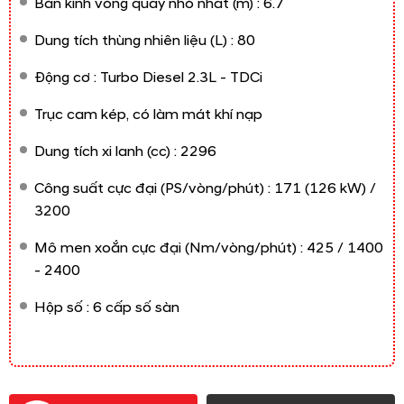
Bán kính vòng quay nhỏ nhất (m) : 6.7
Dung tích thùng nhiên liệu (L) : 80
Động cơ : Turbo Diesel 2.3L - TDCi
Trục cam kép, có làm mát khí nạp
Dung tích xi lanh (cc) : 2296
Công suất cực đại (PS/vòng/phút) : 171 (126 kW) /
3200
Mô men xoắn cực đại (Nm/vòng/phút) : 425 / 1400
- 2400
Hộp số : 6 cấp số sàn