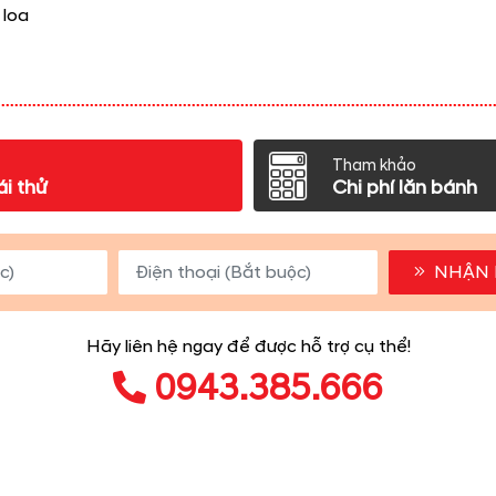
 loa
Tham khảo
ái thử
Chi phí lăn bánh
NHẬN 
Hãy liên hệ ngay để được hỗ trợ cụ thể!
0943.385.666