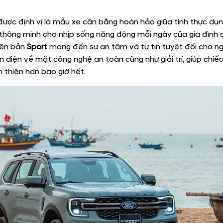
ược định vị là mẫu xe cân bằng hoàn hảo giữa tính thực dụng
thông minh cho nhịp sống năng động mỗi ngày của gia đình 
iên bản
Sport
mang đến sự an tâm và tự tin tuyệt đối cho ng
 diện về mặt công nghệ an toàn cũng như giải trí, giúp chiế
 thiện hơn bao giờ hết.