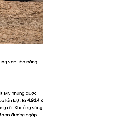
rung vào khả năng
ất Mỹ nhưng được
o lần lượt là
4.914 x
ộng rãi. Khoảng sáng
g đoạn đường ngập