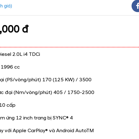
h giá
)
,000 đ
esel 2.0L i4 TDCi
h 1996 cc
ại (PS/vòng/phút) 170 (125 KW) / 3500
c đại (Nm/vòng/phút) 405 / 1750-2500
 10 cấp
m ứng 12 inch trang bị SYNC® 4
ây với Apple CarPlay® và Android AutoTM