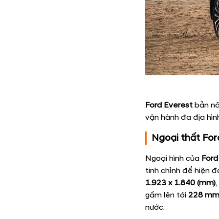
Ford Everest
bản nân
vận hành đa địa hình
Ngoại thất For
Ngoại hình của
Ford
tinh chỉnh để hiện đ
1.923 x 1.840 (mm)
gầm lên tới
228 m
nước.