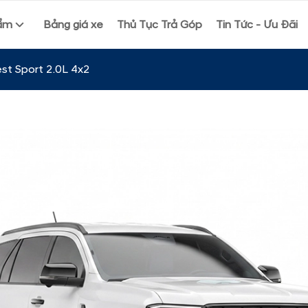
ẩm
Bảng giá xe
Thủ Tục Trả Góp
Tin Tức - Ưu Đãi
st Sport 2.0L 4x2