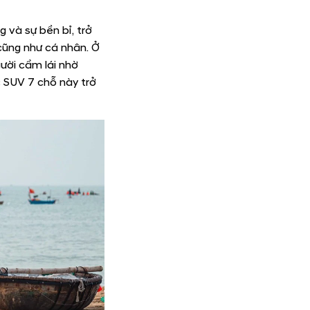
 và sự bền bỉ, trở
cũng như cá nhân. Ở
ười cầm lái nhờ
c SUV 7 chỗ này trở