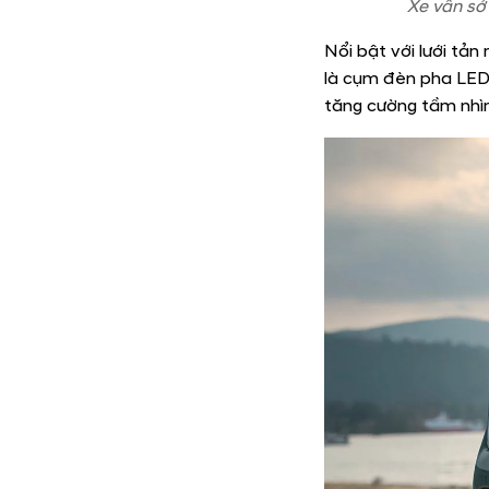
Xe vẫn sở 
Nổi bật với lưới tả
là cụm đèn pha LED h
tăng cường tầm nhì