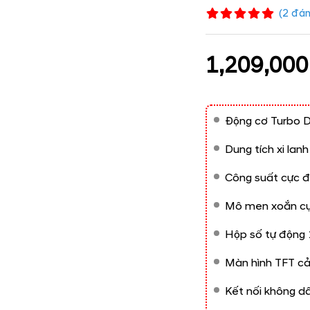
(
2
đán
1,209,000
Động cơ Turbo Di
Dung tích xi lan
Công suất cực đ
Mô men xoắn cự
Hộp số tự động
Màn hình TFT cả
Kết nối không d