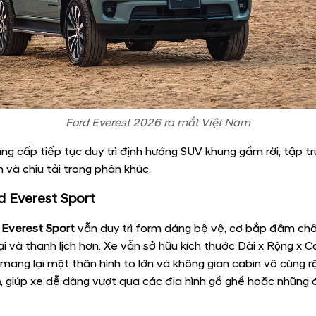
Ford Everest 2026 ra mắt Việt Nam
g cấp tiếp tục duy trì định hướng SUV khung gầm rời, tập t
 và chịu tải trong phân khúc.
d Everest Sport
 Everest Sport
vẫn duy trì form dáng bệ vệ, cơ bắp đậm ch
ại và thanh lịch hơn. Xe vẫn sở hữu kích thước Dài x Rộng x Ca
, mang lại một thân hình to lớn và không gian cabin vô cùng r
m
, giúp xe dễ dàng vượt qua các địa hình gồ ghề hoặc nhữn