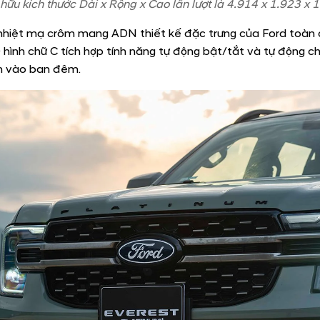
hữu kích thước Dài x Rộng x Cao lần lượt là 4.914 x 1.923 x
n nhiệt mạ crôm mang ADN thiết kế đặc trưng của Ford toàn 
ình chữ C tích hợp tính năng tự động bật/tắt và tự động chi
n vào ban đêm.