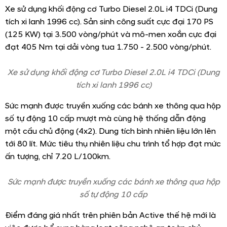
Xe trang bị dàn âm thanh tiêu chuẩn 8 loa
Hàng ghế thứ 2 có thể trượt xa hơn về phía trước, giúp
việc tiếp cận hàng ghế thứ 3 trở nên dễ dàng hơn. Cả
hàng ghế 2 và 3 đều có thể gập phẳng, cho phép chở đồ
dễ dàng và an toàn.