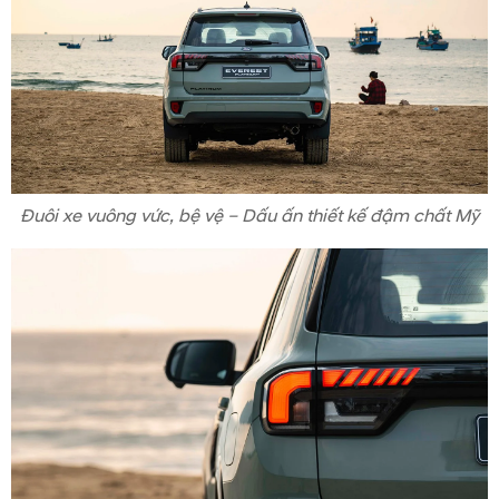
Đuôi xe vuông vức, bệ vệ – Dấu ấn thiết kế đậm chất Mỹ