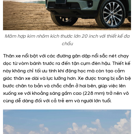
Mâm hợp kim nhôm kích thước lớn 20 inch với thiết kế đa
chấu
Thân xe nổi bật với các đường gân dập nổi sắc nét chạy
dọc từ vòm bánh trước ra đến tận cụm đèn hậu. Thiết kế
này không chỉ tối ưu tính khí động học mà còn tạo cảm
giác thân xe dài và lực lưỡng hơn. Xe được trang bị sẵn bệ
bước chân to bản và chắc chắn ở hai bên, giúp việc lên
xuống xe với khoảng sáng gầm cao (228 mm) trở nên vô
cùng dễ dàng đối với cả trẻ em và người lớn tuổi.