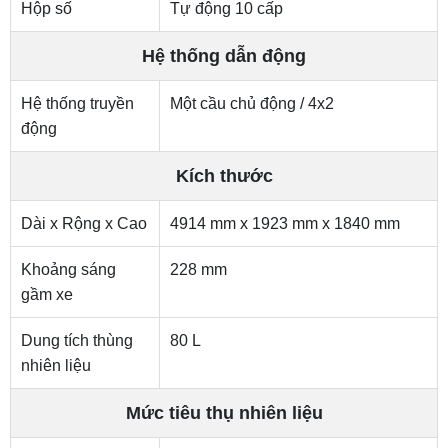
Xe sử dụng khối động cơ Turbo Diesel 2.0L i4 TDCi (Dung
tích xi lanh 1996 cc)
Sức mạnh được truyền xuống các bánh xe thông qua hộp
số tự động 10 cấp mượt mà cùng hệ thống dẫn động
một cầu chủ động (4x2). Dung tích bình nhiên liệu lớn lên
tới 80 lít. Mức tiêu thụ nhiên liệu chu trình tổ hợp đạt mức
ấn tượng, chỉ 7.20 L/100km.