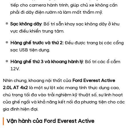
vùng khí hậu
Xe trang bị dàn âm thanh tiêu chuẩn 8 loa, đáp ứng tốt
nhu cầu giải trí của cả gia đình.