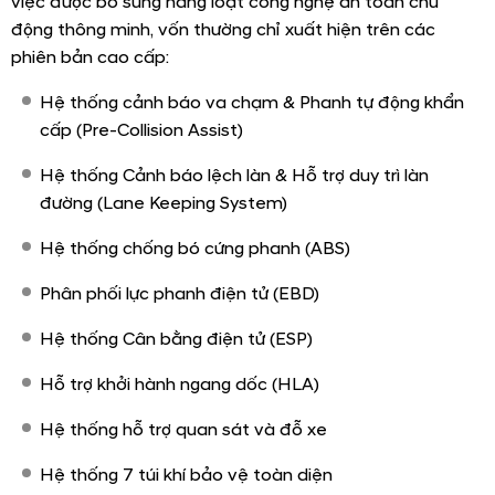
Hàng ghế thứ 2 của Ford Everest rộng rãi có thể gập
phẳng
Everest Active
được bố trí hệ thống cổng sạc dày đặc,
đảm bảo mọi thiết bị điện tử của hành khách luôn tràn
đầy năng lượng:
Gương chiếu hậu trong xe:
Được bố trí sẵn một cổng
sạc USB Type-A ngay trên cao để cấp nguồn trực
tiếp cho camera hành trình, giúp chủ xe không cần
phải đi dây điện rườm rà làm mất thẩm mỹ.
Sạc không dây
: Bố trí sẵn khay sạc không dây ở khu
vực điều khiển trung tâm.
Hàng ghế trước và thứ 2:
Đều được trang bị các cổng
sạc USB tiện dụng.
Hàng ghế thứ 3 và khoang hành lý
: Bố trí các ổ cắm