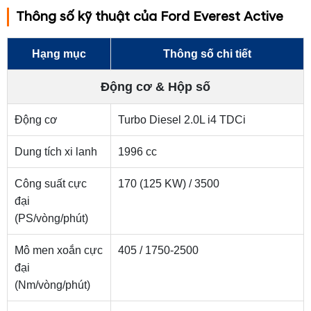
12V.
Nhìn chung, khoang nội thất của
Ford Everest Active
2.0L AT 4x2
là một sự lột xác mang tính thực dụng cao,
chú trọng tối đa vào trải nghiệm kỹ thuật số, sự linh hoạt
của ghế ngồi và khả năng kết nối đa phương tiện cho các
gia đình hiện đại.
Vận hành của Ford Everest Active
Xe sử dụng khối động cơ Turbo Diesel 2.0L i4 TDCi (Dung
tích xi lanh 1996 cc). Sản sinh công suất cực đại 170 PS
(125 KW) tại 3.500 vòng/phút và mô-men xoắn cực đại
đạt 405 Nm tại dải vòng tua 1.750 - 2.500 vòng/phút.