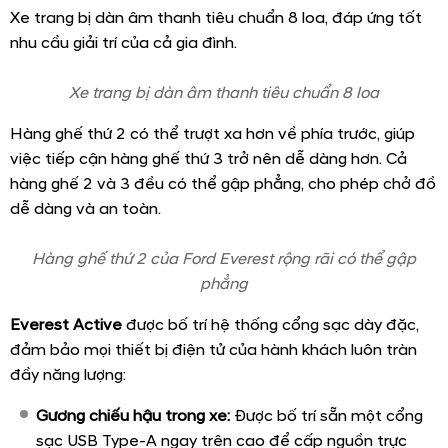
Toàn bộ ghế ngồi được bọc da và Vinyl tổng hợp cao cấp
Xe được trang bị hệ thống điều hòa nhiệt độ tự động 2
vùng khí hậu, đảm bảo sự thoải mái tối đa cho hành
khách ở các hàng ghế. Không gian được tối ưu hóa tốt để
phục vụ những chuyến đi dài của cả gia đình.
Xe được trang bị hệ thống điều hòa nhiệt độ tự động 2